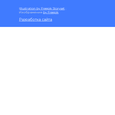
I
Illustration by Freepik Storyset
;
Изображения
by Freepik
Разработка сайта