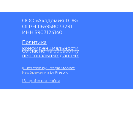
ООО «Академия ТСЖ»
ОГРН 1165958073291
ИНН 5903124140
Политика
конфиденциальности
Согласие на обработку
персональных данных
I
Illustration by Freepik Storyset
;
Изображения
by Freepik
Разработка сайта