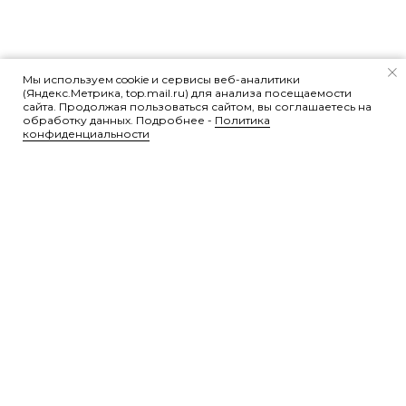
Мы используем cookie и сервисы веб-аналитики
(Яндекс.Метрика, top.mail.ru) для анализа посещаемости
сайта. Продолжая пользоваться сайтом, вы соглашаетесь на
обработку данных. Подробнее -
Политика
конфиденциальности
Контакты
Телефон:
8 (495) 740-65-97
Email:
academy_tsg@mail.ru