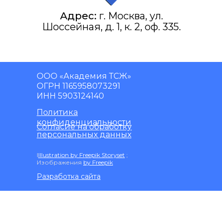
Адрес:
г. Москва, ул.
Шоссейная, д. 1, к. 2, оф. 335.
ООО «Академия ТСЖ»
ОГРН 1165958073291
ИНН 5903124140
Политика
конфиденциальности
Согласие на обработку
персональных данных
I
Illustration by Freepik Storyset
;
Изображения
by Freepik
Разработка сайта