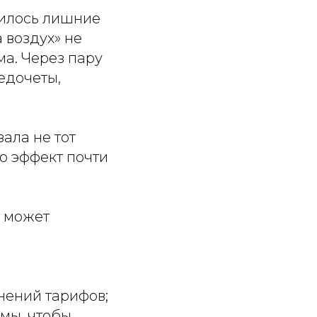
вилось лишние
а воздух» не
ма. Через пару
едочеты,
ала не тот
о эффект почти
х может
нений тарифов;
ммы, чтобы