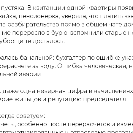
 пустяка. В квитанции одной квартиры поя
зяйка, пенсионерка, уверяла, что платить «з
ла разбирательство прямо в общем чате до
ние переросло в бурю, вспомнили старые н
 уборщице досталось.
алась банальной: бухгалтер по ошибке указ
рерасчете за воду. Ошибка человеческая, н
льной аварии.
: даже одна неверная цифра в начисления
ерие жильцов и репутацию председателя.
сегда советуем:
счеты, особенно после перерасчетов и изме
ь автоматизированные и отраслевые програ