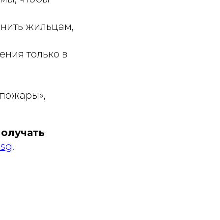
снить жильцам,
ения только в
 пожары»,
получать
tsg
.