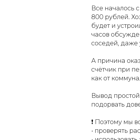
Все началось с
800 рублей. Хо
будет и устрои
часов обсужде
соседей, даже
А причина оказ
счётчик при пе
как от коммуна
Вывод простой
подорвать дов
❗️ Поэтому мы в
• проверять ра
• использоват