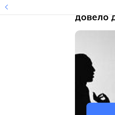
Как одн
довело 