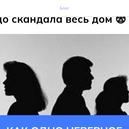
о неверное начисление 
Блог
до скандала весь дом 😨